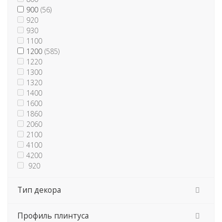
900
(56)
920
930
1100
1200
(585)
1220
1300
1320
1400
1600
1860
AP740
2060
BL33
2100
LB15 Mini
4100
Древесный
(198)
Lp
4200
Каменный
(359)
PL Egger
920
О
Perfetto-Line
Однотонный
(32)
Premium line
Тип декора
Фантазийный
(52)
Simple Line
WAP 118
Профиль плинтуса
WAP 127