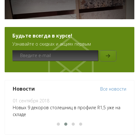
Будьте всегда в курсе!
Узнавайте о скидках и акциях первым
Новости
Все новости
01 сентября 2018
06
Новых 9 декоров столешниц в профиле R1,5 уже на
СТ
складе