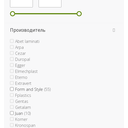
Производитель
Abet laminati
Arpa
Cezar
Duropal
Egger
Elmechplast
Eterno
Extravert
Form and Style
(55)
Fplastics
Gentas
Getalam
Juan
(10)
Korner
Kronospan