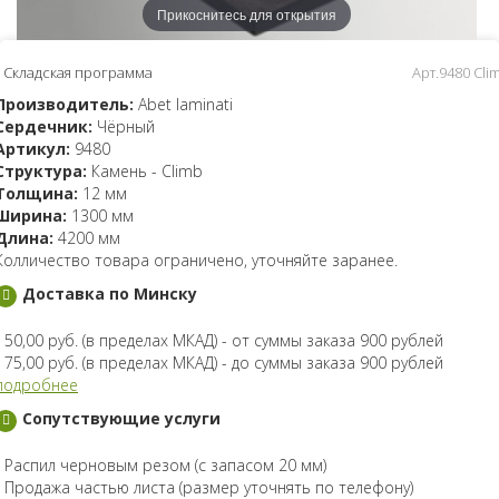
Прикоснитесь для открытия
Складская программа
Арт.9480 Cli
Производитель:
Abet laminati
Сердечник:
Чёрный
Артикул:
9480
Структура:
Камень - Climb
Толщина:
12 мм
Ширина:
1300 мм
Длина:
4200 мм
Колличество товара ограничено, уточняйте заранее.
Доставка по Минску
- 50,00 руб. (в пределах МКАД) - от суммы заказа 900 рублей
- 75,00 руб. (в пределах МКАД) - до суммы заказа 900 рублей
подробнее
Сопутствующие услуги
- Распил черновым резом (с запасом 20 мм)
- Продажа частью листа (размер уточнять по телефону)