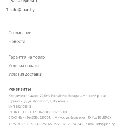
ул. Озёрная 1
info@juan.by
О компании
Новости
Гарантия на товар
Условия оплаты
Условия доставки
Реквизиты
Юридический адрес: 223049 Республика Беларусь, Минский р-н, аг.
Щомыслица, ул. Жуковского, д. 85, комн. 2
УНП 692105343
Р\С BY33 BELB 3012 0162 6800 1022 6000
В ОАО «Банк БелВЭБ», 220004, г. Минск, ул. Заславская 10, Код BELBBY2X
+375 29 6653355, +375 25 6653355, +375 29 7452466, e-mail:
info@juan.by