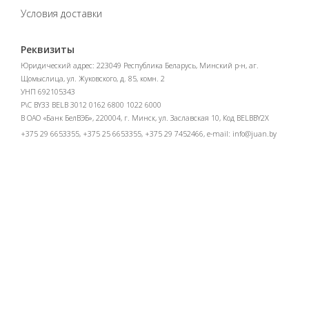
Условия доставки
Реквизиты
Юридический адрес: 223049 Республика Беларусь, Минский р-н, аг.
Щомыслица, ул. Жуковского, д. 85, комн. 2
УНП 692105343
Р\С BY33 BELB 3012 0162 6800 1022 6000
В ОАО «Банк БелВЭБ», 220004, г. Минск, ул. Заславская 10, Код BELBBY2X
+375 29 6653355, +375 25 6653355, +375 29 7452466, e-mail:
info@juan.by