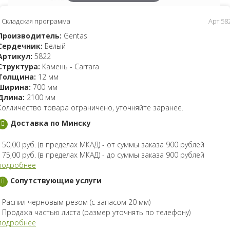
Складская программа
Арт.58
Производитель:
Gentas
Сердечник:
Белый
Артикул:
5822
Структура:
Камень - Carrara
Толщина:
12 мм
Ширина:
700 мм
Длина:
2100 мм
Колличество товара ограничено, уточняйте заранее.
Доставка по Минску
- 50,00 руб. (в пределах МКАД) - от суммы заказа 900 рублей
- 75,00 руб. (в пределах МКАД) - до суммы заказа 900 рублей
подробнее
Сопутствующие услуги
- Распил черновым резом (с запасом 20 мм)
- Продажа частью листа (размер уточнять по телефону)
подробнее