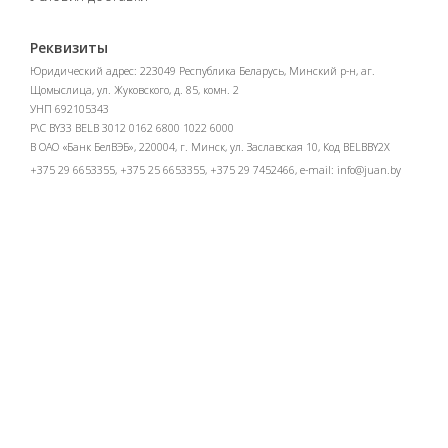
Реквизиты
Юридический адрес: 223049 Республика Беларусь, Минский р-н, аг.
Щомыслица, ул. Жуковского, д. 85, комн. 2
УНП 692105343
Р\С BY33 BELB 3012 0162 6800 1022 6000
В ОАО «Банк БелВЭБ», 220004, г. Минск, ул. Заславская 10, Код BELBBY2X
+375 29 6653355, +375 25 6653355, +375 29 7452466, e-mail:
info@juan.by