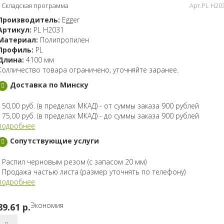
Складская программа
Арт.PL H20
Производитель:
Egger
Артикул:
PL H2031
Материал:
Полипропилен
Профиль:
PL
Длина:
4100 мм
Колличество товара ограничено, уточняйте заранее.
Доставка по Минску
- 50,00 руб. (в пределах МКАД) - от суммы заказа 900 рублей
- 75,00 руб. (в пределах МКАД) - до суммы заказа 900 рублей
подробнее
Сопутствующие услуги
- Распил черновым резом (с запасом 20 мм)
- Продажа частью листа (размер уточнять по телефону)
подробнее
Экономия
89.61 p.