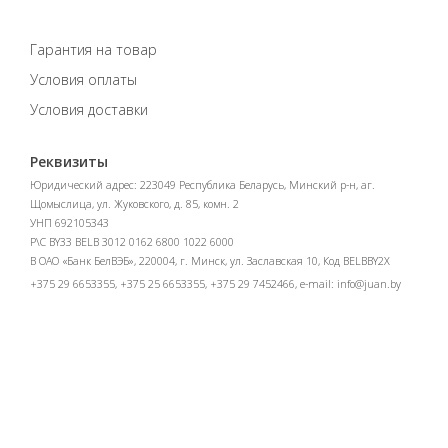
Гарантия на товар
Условия оплаты
Условия доставки
Реквизиты
Юридический адрес: 223049 Республика Беларусь, Минский р-н, аг.
Щомыслица, ул. Жуковского, д. 85, комн. 2
УНП 692105343
Р\С BY33 BELB 3012 0162 6800 1022 6000
В ОАО «Банк БелВЭБ», 220004, г. Минск, ул. Заславская 10, Код BELBBY2X
+375 29 6653355, +375 25 6653355, +375 29 7452466, e-mail:
info@juan.by