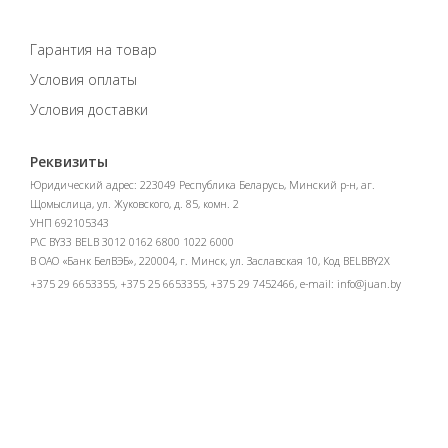
Гарантия на товар
Условия оплаты
Условия доставки
Реквизиты
Юридический адрес: 223049 Республика Беларусь, Минский р-н, аг.
Щомыслица, ул. Жуковского, д. 85, комн. 2
УНП 692105343
Р\С BY33 BELB 3012 0162 6800 1022 6000
В ОАО «Банк БелВЭБ», 220004, г. Минск, ул. Заславская 10, Код BELBBY2X
+375 29 6653355, +375 25 6653355, +375 29 7452466, e-mail:
info@juan.by