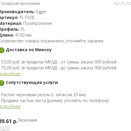
Складская программа
Арт.PL F0
Производитель:
Egger
Артикул:
PL F028
Материал:
Полипропилен
Профиль:
PL
Длина:
4100 мм
Колличество товара ограничено, уточняйте заранее.
Доставка по Минску
- 50,00 руб. (в пределах МКАД) - от суммы заказа 900 рублей
- 75,00 руб. (в пределах МКАД) - до суммы заказа 900 рублей
подробнее
Сопутствующие услуги
- Распил черновым резом (с запасом 20 мм)
- Продажа частью листа (размер уточнять по телефону)
подробнее
Экономия
89.61 p.