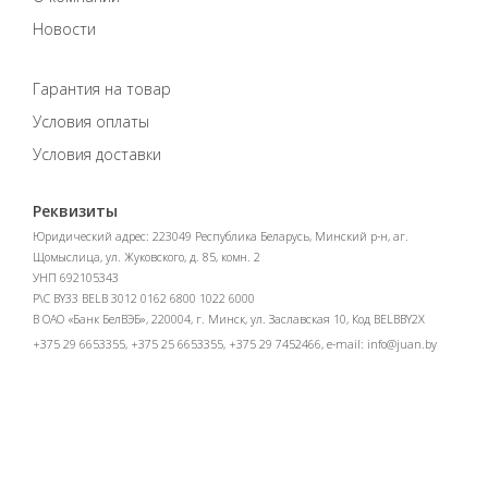
Новости
Гарантия на товар
Условия оплаты
Условия доставки
Реквизиты
Юридический адрес: 223049 Республика Беларусь, Минский р-н, аг.
Щомыслица, ул. Жуковского, д. 85, комн. 2
УНП 692105343
Р\С BY33 BELB 3012 0162 6800 1022 6000
В ОАО «Банк БелВЭБ», 220004, г. Минск, ул. Заславская 10, Код BELBBY2X
+375 29 6653355, +375 25 6653355, +375 29 7452466, e-mail:
info@juan.by