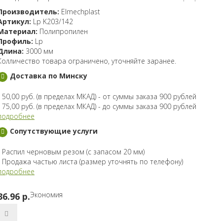
Производитель:
Elmechplast
Артикул:
Lp K203/142
Материал:
Полипропилен
Профиль:
Lp
Длина:
3000 мм
Колличество товара ограничено, уточняйте заранее.
Доставка по Минску
- 50,00 руб. (в пределах МКАД) - от суммы заказа 900 рублей
- 75,00 руб. (в пределах МКАД) - до суммы заказа 900 рублей
подробнее
Сопутствующие услуги
- Распил черновым резом (с запасом 20 мм)
- Продажа частью листа (размер уточнять по телефону)
подробнее
Экономия
36.96 p.