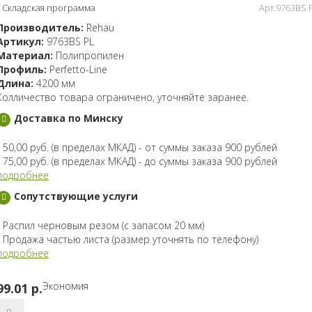
Складская программа
Арт.9763BS 
Производитель:
Rehau
Артикул:
9763BS PL
Материал:
Полипропилен
Профиль:
Perfetto-Line
Длина:
4200 мм
Колличество товара ограничено, уточняйте заранее.
Доставка по Минску
- 50,00 руб. (в пределах МКАД) - от суммы заказа 900 рублей
- 75,00 руб. (в пределах МКАД) - до суммы заказа 900 рублей
подробнее
Сопутствующие услуги
- Распил черновым резом (с запасом 20 мм)
- Продажа частью листа (размер уточнять по телефону)
подробнее
Экономия
99.01 p.