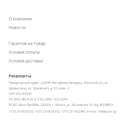
О компании
Новости
Гарантия на товар
Условия оплаты
Условия доставки
Реквизиты
Юридический адрес: 223049 Республика Беларусь, Минский р-н, аг.
Щомыслица, ул. Жуковского, д. 85, комн. 2
УНП 692105343
Р\С BY33 BELB 3012 0162 6800 1022 6000
В ОАО «Банк БелВЭБ», 220004, г. Минск, ул. Заславская 10, Код BELBBY2X
+375 29 6653355, +375 25 6653355, +375 29 7452466, e-mail:
info@juan.by