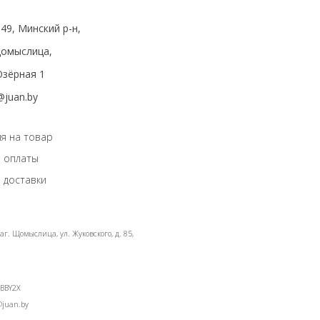
49, Минский р-н,
мыслица,
зёрная 1
@juan.by
я на товар
 оплаты
 доставки
г. Щомыслица, ул. Жуковского, д. 85,
LBBY2X
@juan.by