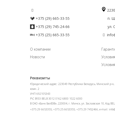
2230
+375 (29) 665-33-55
п. Що
+375 (29) 745-24-66
ул. О
+375 (25) 665-33-55
info
О компании
Гаранти
Новости
Условия
Условия
Реквизиты
Юридический адрес: 223049 Республика Беларусь, Минский р-н, а
комн. 2
УНП 692105343
Р\С BY33 BELB 3012 0162 6800 1022 6000
В ОАО «Банк БелВЭБ», 220004, г. Минск, ул. Заславская 10, Код BE
+375 29 6653355, +375 25 6653355, +375 29 7452466, e-mail:
info