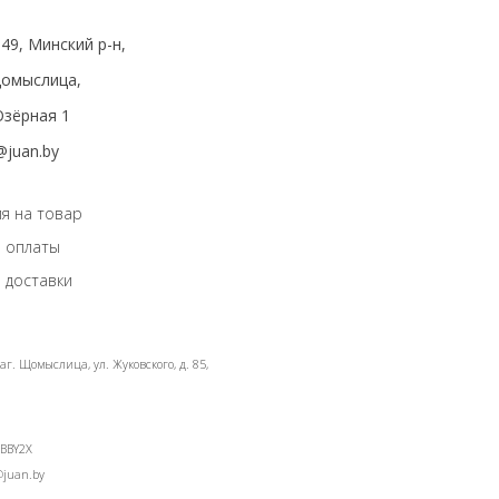
49, Минский р-н,
мыслица,
зёрная 1
@juan.by
я на товар
 оплаты
 доставки
г. Щомыслица, ул. Жуковского, д. 85,
LBBY2X
@juan.by