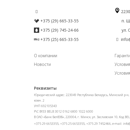
2230
+375 (29) 665-33-55
п. Що
+375 (29) 745-24-66
ул. О
+375 (25) 665-33-55
info
О компании
Гаранти
Новости
Условия
Условия
Реквизиты
Юридический адрес: 223049 Республика Беларусь, Минский р-н, а
комн. 2
УНП 692105343
Р\С BY33 BELB 3012 0162 6800 1022 6000
В ОАО «Банк БелВЭБ», 220004, г. Минск, ул. Заславская 10, Код BE
+375 29 6653355, +375 25 6653355, +375 29 7452466, e-mail:
info