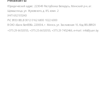
Реквизиты
Юридический адрес: 223049 Республика Беларусь, Минский р-н, аг.
Щомыслица, ул. Жуковского, д. 85, комн. 2
УНП 692105343
Р\С BY33 BELB 3012 0162 6800 1022 6000
В ОАО «Банк БелВЭБ», 220004, г. Минск, ул. Заславская 10, Код BELBBY2X
+375 29 6653355, +375 25 6653355, +375 29 7452466, e-mail:
info@juan.by