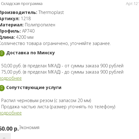
Складская программа
Арт.12
Производитель:
Thermoplast
Артикул:
1218
Материал:
Полипропилен
Профиль:
AP740
Длина:
4200 мм
Колличество товара ограничено, уточняйте заранее.
Доставка по Минску
- 50,00 руб. (в пределах МКАД) - от суммы заказа 900 рублей
- 75,00 руб. (в пределах МКАД) - до суммы заказа 900 рублей
подробнее
Сопутствующие услуги
- Распил черновым резом (с запасом 20 мм)
- Продажа частью листа (размер уточнять по телефону)
подробнее
Экономия
60.00 p.