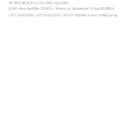
Р\С BY33 BELB 3012 0162 6800 1022 6000
В ОАО «Банк БелВЭБ», 220004, г. Минск, ул. Заславская 10, Код BELBBY2X
+375 29 6653355, +375 25 6653355, +375 29 7452466, e-mail:
info@juan.by