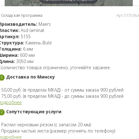
Складская программа
Арт.5155 Bu
Производитель:
Maers
Пластик:
Asd laminat
Артикул:
5155
Структура:
Камень-Bute
Толщина:
6 мм
Ширина:
600 мм
Длина:
3050 мм
Колличество товара ограничено, уточняйте заранее.
Доставка по Минску
- 50,00 руб. (в пределах МКАД) - от суммы заказа 900 рублей
- 75,00 руб. (в пределах МКАД) - до суммы заказа 900 рублей
подробнее
Сопутствующие услуги
- Распил черновым резом (с запасом 20 мм)
- Продажа частью листа (размер уточнять по телефону)
подробнее