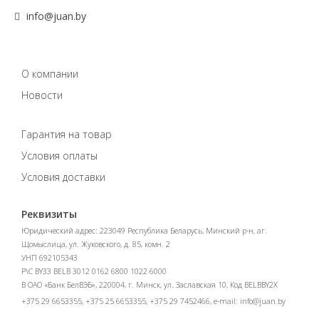
info@juan.by
О компании
Новости
Гарантия на товар
Условия оплаты
Условия доставки
Реквизиты
Юридический адрес: 223049 Республика Беларусь, Минский р-н, аг.
Щомыслица, ул. Жуковского, д. 85, комн. 2
УНП 692105343
Р\С BY33 BELB 3012 0162 6800 1022 6000
В ОАО «Банк БелВЭБ», 220004, г. Минск, ул. Заславская 10, Код BELBBY2X
+375 29 6653355, +375 25 6653355, +375 29 7452466, e-mail:
info@juan.by