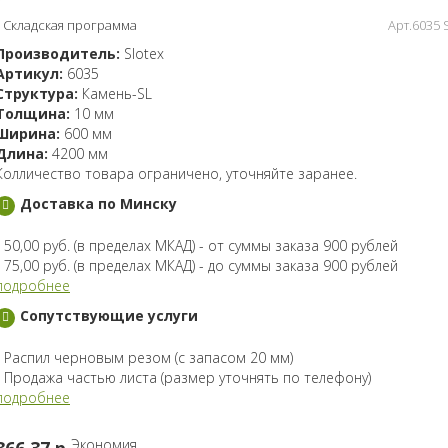
Складская программа
Арт.6035 
Производитель:
Slotex
Артикул:
6035
Структура:
Камень-SL
Толщина:
10 мм
Ширина:
600 мм
Длина:
4200 мм
Колличество товара ограничено, уточняйте заранее.
Доставка по Минску
- 50,00 руб. (в пределах МКАД) - от суммы заказа 900 рублей
- 75,00 руб. (в пределах МКАД) - до суммы заказа 900 рублей
подробнее
Сопутствующие услуги
- Распил черновым резом (с запасом 20 мм)
- Продажа частью листа (размер уточнять по телефону)
подробнее
Экономия