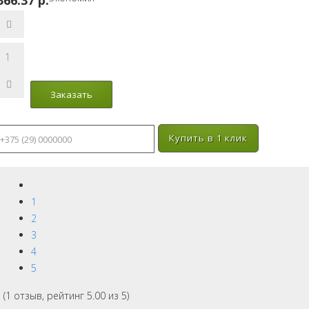
366.37 p.
Купить в 1 клик
1
2
3
4
5
(
1
отзыв, рейтинг
5.00
из 5)