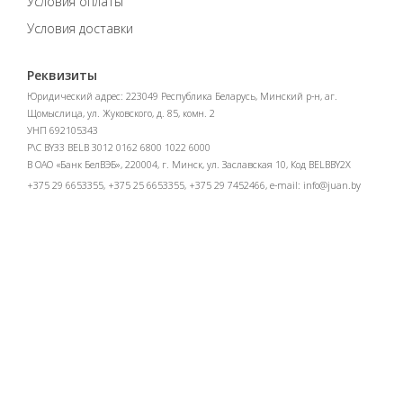
Условия оплаты
Условия доставки
Реквизиты
Юридический адрес: 223049 Республика Беларусь, Минский р-н, аг.
Щомыслица, ул. Жуковского, д. 85, комн. 2
УНП 692105343
Р\С BY33 BELB 3012 0162 6800 1022 6000
В ОАО «Банк БелВЭБ», 220004, г. Минск, ул. Заславская 10, Код BELBBY2X
+375 29 6653355, +375 25 6653355, +375 29 7452466, e-mail:
info@juan.by