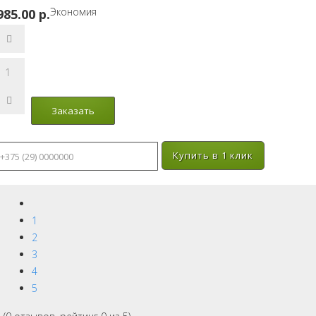
Экономия
985.00 p.
Купить в 1 клик
1
2
3
4
5