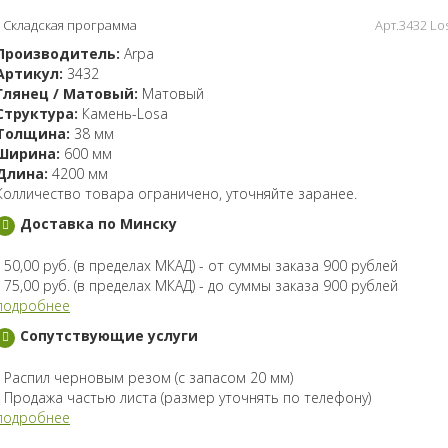
Складская программа
Арт.3432 Lo
Производитель:
Arpa
Артикул:
3432
Глянец / Матовый:
Матовый
Структура:
Камень-Losa
Толщина:
38 мм
Ширина:
600 мм
Длина:
4200 мм
Колличество товара ограничено, уточняйте заранее.
Доставка по Минску
- 50,00 руб. (в пределах МКАД) - от суммы заказа 900 рублей
- 75,00 руб. (в пределах МКАД) - до суммы заказа 900 рублей
подробнее
Сопутствующие услуги
- Распил черновым резом (с запасом 20 мм)
- Продажа частью листа (размер уточнять по телефону)
подробнее