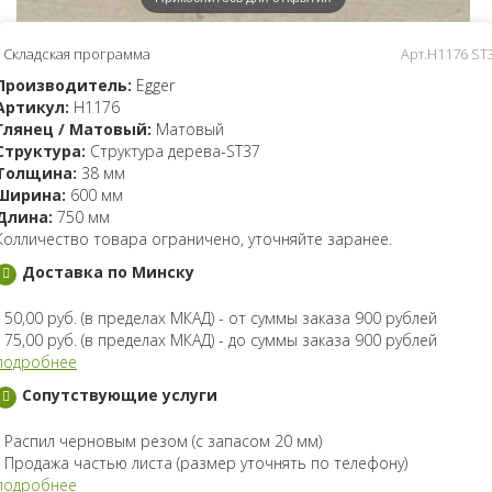
Складская программа
Арт.H1176 ST
Производитель:
Egger
Артикул:
H1176
Глянец / Матовый:
Матовый
Структура:
Структура дерева-ST37
Толщина:
38 мм
Ширина:
600 мм
Длина:
750 мм
Колличество товара ограничено, уточняйте заранее.
Доставка по Минску
- 50,00 руб. (в пределах МКАД) - от суммы заказа 900 рублей
- 75,00 руб. (в пределах МКАД) - до суммы заказа 900 рублей
подробнее
Сопутствующие услуги
- Распил черновым резом (с запасом 20 мм)
- Продажа частью листа (размер уточнять по телефону)
подробнее