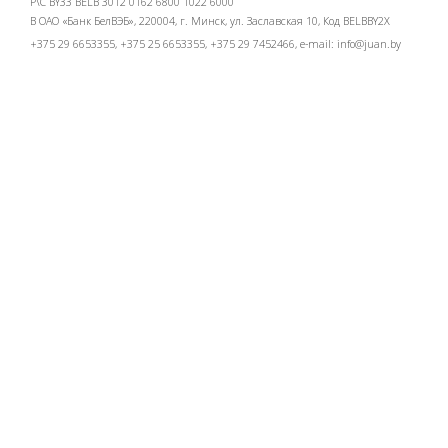
Р\С BY33 BELB 3012 0162 6800 1022 6000
В ОАО «Банк БелВЭБ», 220004, г. Минск, ул. Заславская 10, Код BELBBY2X
+375 29 6653355, +375 25 6653355, +375 29 7452466, e-mail:
info@juan.by