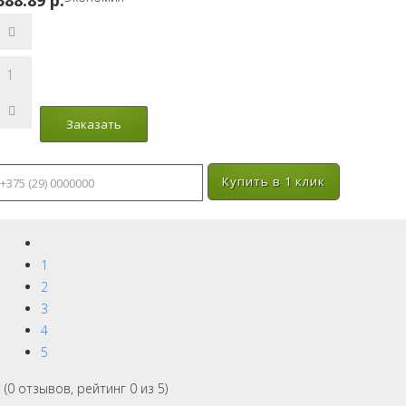
388.89 p.
Купить в 1 клик
1
2
3
4
5
(
0
отзывов, рейтинг
0
из 5)