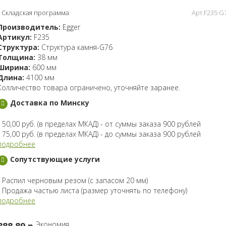
Складская программа
Арт.F235 G
Производитель:
Egger
Артикул:
F235
Структура:
Структура камня-G76
Толщина:
38 мм
Ширина:
600 мм
Длина:
4100 мм
Колличество товара ограничено, уточняйте заранее.
Доставка по Минску
- 50,00 руб. (в пределах МКАД) - от суммы заказа 900 рублей
- 75,00 руб. (в пределах МКАД) - до суммы заказа 900 рублей
подробнее
Сопутствующие услуги
- Распил черновым резом (с запасом 20 мм)
- Продажа частью листа (размер уточнять по телефону)
подробнее
Экономия