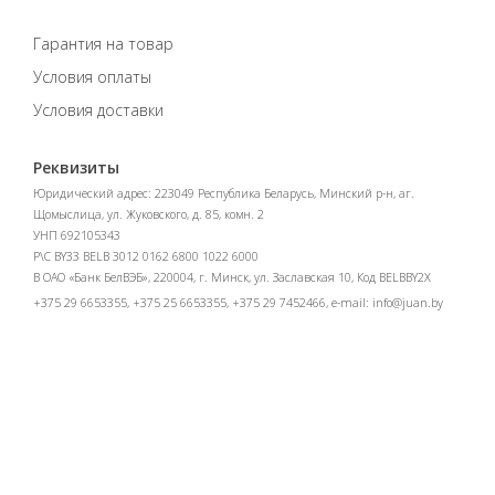
Гарантия на товар
Условия оплаты
Условия доставки
Реквизиты
Юридический адрес: 223049 Республика Беларусь, Минский р-н, аг.
Щомыслица, ул. Жуковского, д. 85, комн. 2
УНП 692105343
Р\С BY33 BELB 3012 0162 6800 1022 6000
В ОАО «Банк БелВЭБ», 220004, г. Минск, ул. Заславская 10, Код BELBBY2X
+375 29 6653355, +375 25 6653355, +375 29 7452466, e-mail:
info@juan.by