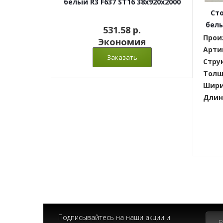
белый R3 F637 ST16 38x920x2000
Ст
белы
531.58 p.
Прои
Экономия
Арти
Стру
Толщ
Шири
Длин
Подписывайтесь на наши акции и