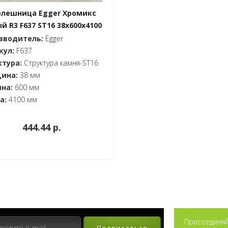
олешница Egger Хромикс
й R3 F637 ST16 38x600x4100
зводитель:
Egger
кул:
F637
ктура:
Структура камня-ST16
ина:
38 мм
на:
600 мм
а:
4100 мм
444.44 p.
Присоединяй