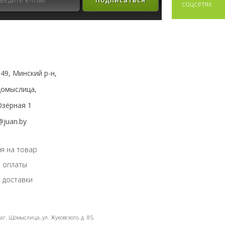
Подписаться
соцсетях
49, Минский р-н,
мыслица,
зёрная 1
@juan.by
я на товар
 оплаты
 доставки
г. Щомыслица, ул. Жуковского, д. 85,