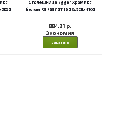
икс
Столешница Egger Хромикс
x2050
белый R3 F637 ST16 38x920x4100
884.21 p.
Экономия