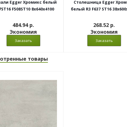
али Egger Хромикс белый
Столешница Egger Хром
7ST16 F508ST10 8x640x4100
белый R3 F637 ST16 38x600
484.94 p.
268.52 p.
Экономия
Экономия
отренные товары