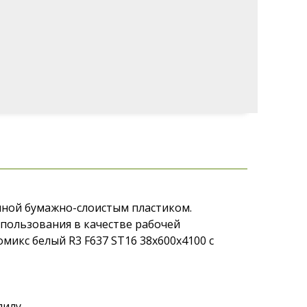
нной бумажно-слоистым пластиком.
спользования в качестве рабочей
микс белый R3 F637 ST16 38x600x4100 с
илу.