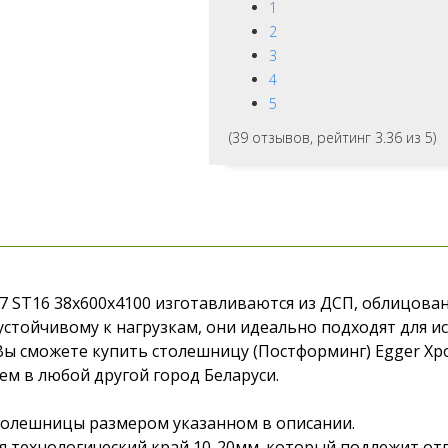
1
2
3
4
5
(
39
отзывов, рейтинг
3.36
из 5)
7 ST16 38x600x4100 изготавливаются из ДСП, облицова
устойчивому к нагрузкам, они идеально подходят для и
 Вы сможете купить столешницу (Постформинг) Egger Хро
ем в любой другой город Беларуси.
столешницы размером указанном в описании.
 технологический край 10-20мм. который подлежит отп