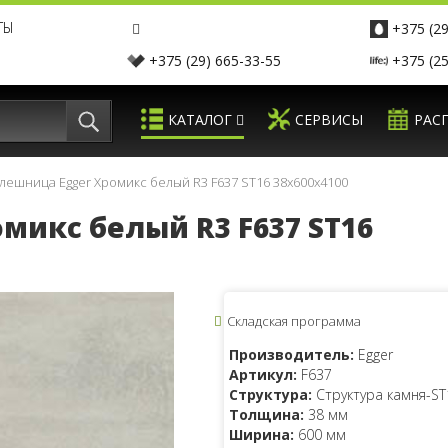
ТЫ
+375 (29
+375 (29) 665-33-55
+375 (25
КАТАЛОГ
СЕРВИСЫ
РАС
лешница Egger Хромикс белый R3 F637 ST16 38x600x4100
микс белый R3 F637 ST16
Складская программа
Производитель:
Egger
Артикул:
F637
Структура:
Структура камня-ST
Толщина:
38 мм
Ширина:
600 мм