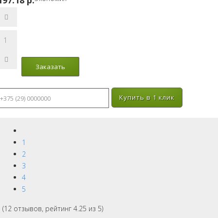
197.18 p.
Купить в 1 клик
1
2
3
4
5
(
12
отзывов, рейтинг
4.25
из 5)