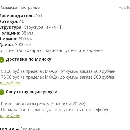
Складская программа
Арт.46
Производитель:
Skif
Артикул:
46
Структура:
Структура камня - T
Толщина:
38 мм
Ширина:
600 мм
Длина:
3000 мм
Колличество товара ограничено, уточняйте заранее.
Доставка по Минску
- 50,00 руб. (в пределах МКАД) - от суммы заказа 900 рублей
- 75,00 руб. (в пределах МКАД) - до суммы заказа 900 рублей
подробнее
Сопутствующие услуги
- Распил черновым резом (с запасом 20 мм)
- Продажа частью листа (размер уточнять по телефону)
подробнее
Экономия