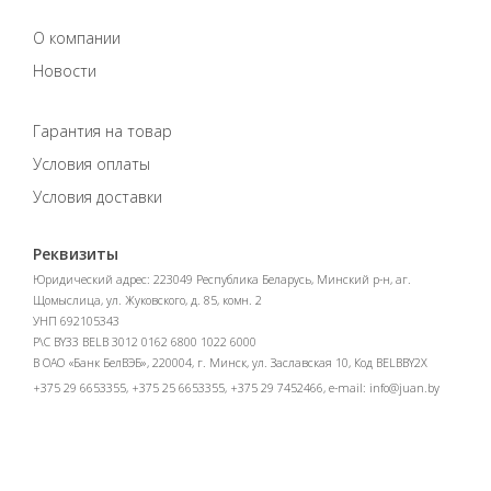
О компании
Новости
Гарантия на товар
Условия оплаты
Условия доставки
Реквизиты
Юридический адрес: 223049 Республика Беларусь, Минский р-н, аг.
Щомыслица, ул. Жуковского, д. 85, комн. 2
УНП 692105343
Р\С BY33 BELB 3012 0162 6800 1022 6000
В ОАО «Банк БелВЭБ», 220004, г. Минск, ул. Заславская 10, Код BELBBY2X
+375 29 6653355, +375 25 6653355, +375 29 7452466, e-mail:
info@juan.by