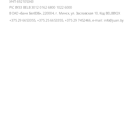
УНП 692105343
Р\С BY33 BELB 3012 0162 6800 1022 6000
В ОАО «Банк БелВЭБ», 220004, г. Минск, ул. Заславская 10, Код BELBBY2X
+375 29 6653355, +375 25 6653355, +375 29 7452466, e-mail:
info@juan.by