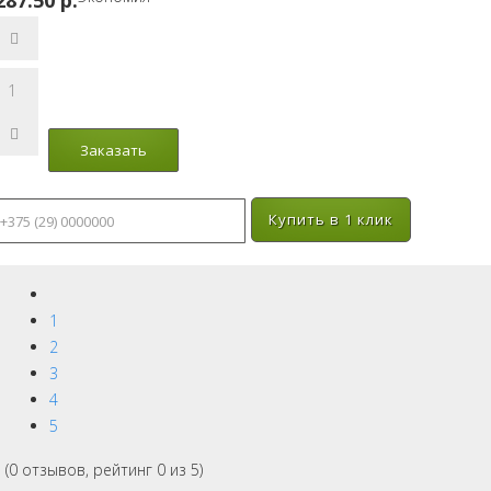
287.50 p.
Купить в 1 клик
1
2
3
4
5
(
0
отзывов, рейтинг
0
из 5)