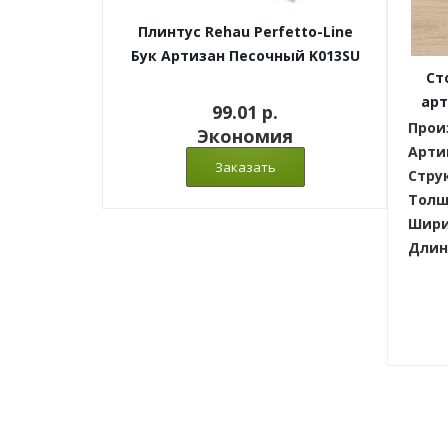
Плинтус Rehau Perfetto-Line
Бук Артизан Песочный K013SU
Ст
арт
99.01 p.
Прои
Экономия
Арти
Стру
Толщ
Шири
Длин