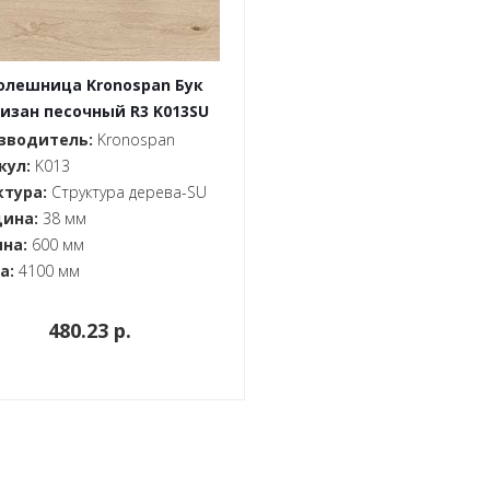
олешница Kronospan Бук
изан песочный R3 K013SU
38x600x4100
зводитель:
Kronospan
кул:
K013
ктура:
Структура дерева-SU
ина:
38 мм
на:
600 мм
а:
4100 мм
480.23 p.