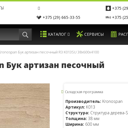
ТЫ
+375 (29
+375 (29) 665-33-55
+375 (25
КАТАЛОГ
СЕРВИСЫ
РАС
ronospan Бук артизан песочный R3 K013SU 38x600x4100
n Бук артизан песочный
Складская программа
Производитель:
Kronospan
Артикул:
K013
Структура:
Структура дерева-
Толщина:
38 мм
Ширина:
600 мм