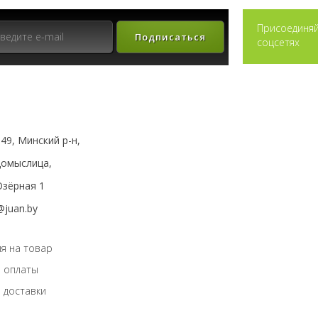
Присоединяй
Подписаться
соцсетях
49, Минский р-н,
мыслица,
зёрная 1
@juan.by
я на товар
 оплаты
 доставки