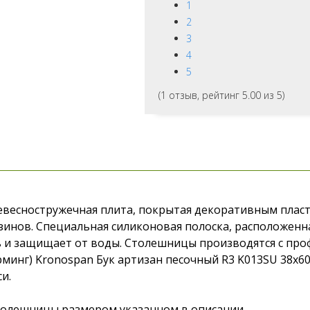
1
2
3
4
5
(
1
отзыв, рейтинг
5.00
из 5)
евесностружечная плита, покрытая декоративным пласт
азинов. Специальная силиконовая полоска, расположенн
 и защищает от воды. Столешницы производятся с проф
инг) Kronospan Бук артизан песочный R3 K013SU 38x600
и.
столешницы размером указанном в описании.