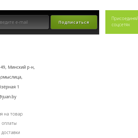
Присоединяй
Подписаться
соцсетях
49, Минский р-н,
мыслица,
зёрная 1
@juan.by
я на товар
 оплаты
 доставки