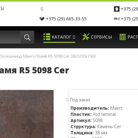
ТЫ
+375 (29
+375 (29) 665-33-55
+375 (25
КАТАЛОГ
СЕРВИСЫ
РАС
Столешница Maers Пламя R5 5098 Cer 38x1200x1500
мя R5 5098 Cer
Под заказ
Производитель:
Maers
Пластик:
Asd laminat
Артикул:
5098
Структура:
Камень-Cer
Толщина:
38 мм