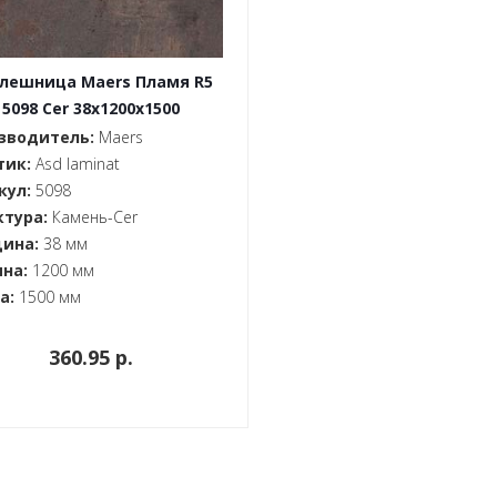
лешница Maers Пламя R5
5098 Cer 38x1200x1500
зводитель:
Maers
тик:
Asd laminat
кул:
5098
ктура:
Камень-Cer
ина:
38 мм
на:
1200 мм
а:
1500 мм
360.95 p.