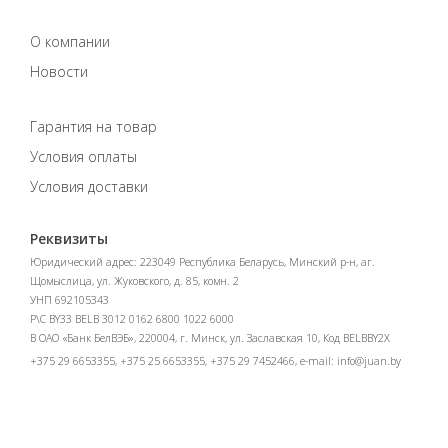
О компании
Новости
Гарантия на товар
Условия оплаты
Условия доставки
Реквизиты
Юридический адрес: 223049 Республика Беларусь, Минский р-н, аг.
Щомыслица, ул. Жуковского, д. 85, комн. 2
УНП 692105343
Р\С BY33 BELB 3012 0162 6800 1022 6000
В ОАО «Банк БелВЭБ», 220004, г. Минск, ул. Заславская 10, Код BELBBY2X
+375 29 6653355, +375 25 6653355, +375 29 7452466, e-mail:
info@juan.by