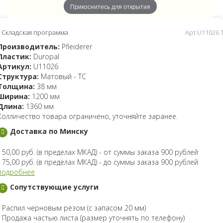
Прикоснитесь для открытия
Складская программа
Арт.U11026 
Производитель:
Pfleiderer
Пластик:
Duropal
Артикул:
U11026
Структура:
Матовый - TC
Толщина:
38 мм
Ширина:
1200 мм
Длина:
1360 мм
Колличество товара ограничено, уточняйте заранее.
Доставка по Минску
- 50,00 руб. (в пределах МКАД) - от суммы заказа 900 рублей
- 75,00 руб. (в пределах МКАД) - до суммы заказа 900 рублей
подробнее
Сопутствующие услуги
- Распил черновым резом (с запасом 20 мм)
- Продажа частью листа (размер уточнять по телефону)