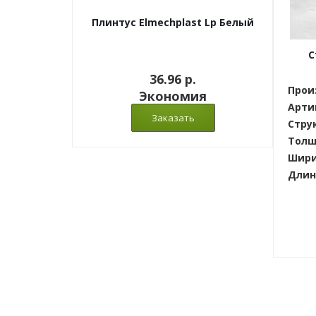
Плинтус Elmechplast Lp Белый
С
36.96 p.
Прои
Экономия
Арти
Стру
Толщ
Шири
Длин