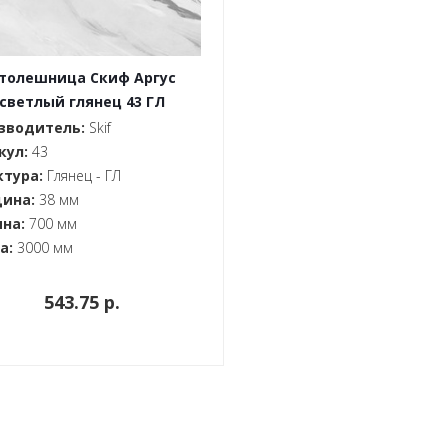
толешница Скиф Аргус
светлый глянец 43 ГЛ
38x700x3000
зводитель:
Skif
кул:
43
ктура:
Глянец - ГЛ
ина:
38 мм
на:
700 мм
а:
3000 мм
543.75 p.