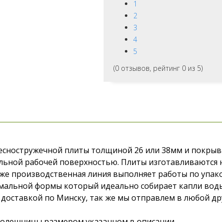
1
2
3
4
5
(
0
отзывов, рейтинг
0
из 5)
сностружечной плиты толщиной 26 или 38мм и покрыва
льной рабочей поверхностью. Плиты изготавливаются 
к же производственная линия выполняет работы по упак
альной формы который идеально собирает капли воды.
с доставкой по Минску, так же мы отправлем в любой др
столешницы размером указанном в описании.