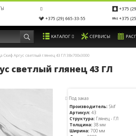
ТЫ
+375 (29
+375 (29) 665-33-55
+375 (25
КАТАЛОГ
СЕРВИСЫ
РАС
 Скиф Аргус светлый глянец 43 ГЛ 38x700x3000
с светлый глянец 43 ГЛ
Под заказ
Производитель:
Skif
Артикул:
43
Структура:
Глянец - ГЛ
Толщина:
38 мм
Ширина:
700 мм