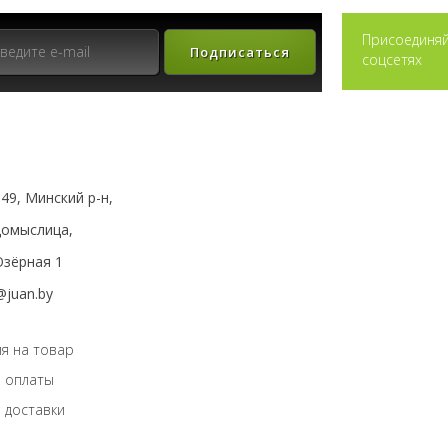
Присоединяй
Подписаться
соцсетях
49, Минский р-н,
мыслица,
зёрная 1
@juan.by
я на товар
 оплаты
 доставки