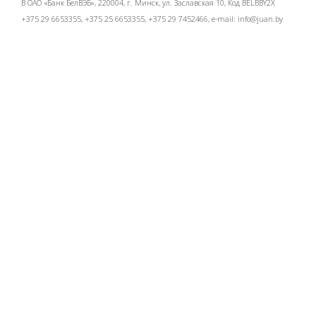
В ОАО «Банк БелВЭБ», 220004, г. Минск, ул. Заславская 10, Код BELBBY2X
+375 29 6653355, +375 25 6653355, +375 29 7452466, e-mail:
info@juan.by