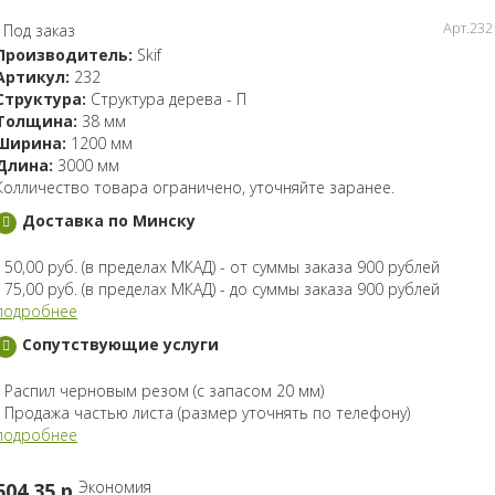
Арт.232
Под заказ
Производитель:
Skif
Артикул:
232
Структура:
Структура дерева - П
Толщина:
38 мм
Ширина:
1200 мм
Длина:
3000 мм
Колличество товара ограничено, уточняйте заранее.
Доставка по Минску
- 50,00 руб. (в пределах МКАД) - от суммы заказа 900 рублей
- 75,00 руб. (в пределах МКАД) - до суммы заказа 900 рублей
подробнее
Сопутствующие услуги
- Распил черновым резом (с запасом 20 мм)
- Продажа частью листа (размер уточнять по телефону)
подробнее
Экономия
504.35 p.