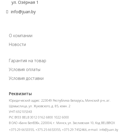
ул. Озёрная 1
info@juan.by
О компании
Новости
Гарантия на товар
Условия оплаты
Условия доставки
Реквизиты
Юридический адрес: 223049 Республика Беларусь, Минский р-н, аг.
Щомыслица, ул. Жуковского, д. 85, комн. 2
УНП 692105343
Р\С BY33 BELB 3012 0162 6800 1022 6000
В ОАО «Банк БелВЭБ», 220004, г. Минск, ул. Заславская 10, Код BELBBY2X
+375 29 6653355, +375 25 6653355, +375 29 7452466, e-mail:
info@juan.by