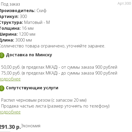
Арт.300
Под заказ
Производитель:
Скиф
Артикул:
300
Структура:
Матовый - M
Толщина:
16 мм
Ширина:
1200 мм
Длина:
3000 мм
Колличество товара ограничено, уточняйте заранее.
Доставка по Минску
- 50,00 руб. (в пределах МКАД) - от суммы заказа 900 рублей
- 75,00 руб. (в пределах МКАД) - до суммы заказа 900 рублей
подробнее
Сопутствующие услуги
- Распил черновым резом (с запасом 20 мм)
- Продажа частью листа (размер уточнять по телефону)
подробнее
Экономия
291.30 p.