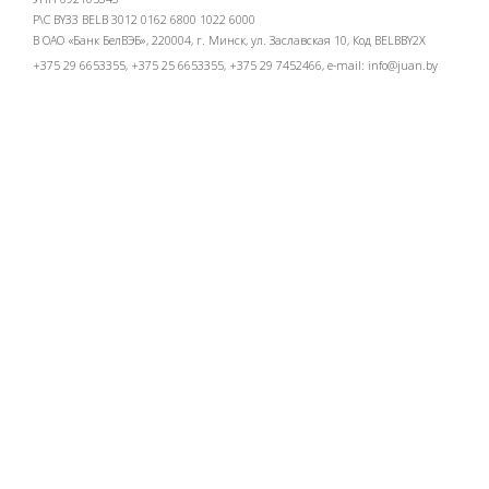
Р\С BY33 BELB 3012 0162 6800 1022 6000
В ОАО «Банк БелВЭБ», 220004, г. Минск, ул. Заславская 10, Код BELBBY2X
+375 29 6653355, +375 25 6653355, +375 29 7452466, e-mail:
info@juan.by