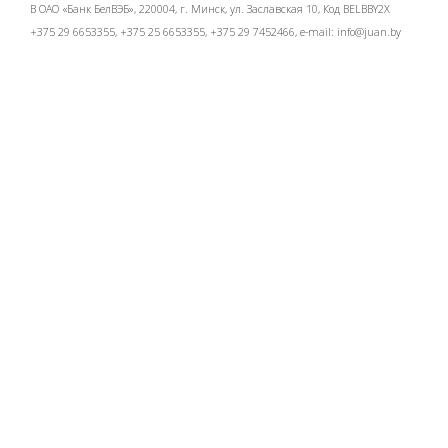
В ОАО «Банк БелВЭБ», 220004, г. Минск, ул. Заславская 10, Код BELBBY2X
+375 29 6653355, +375 25 6653355, +375 29 7452466, e-mail:
info@juan.by