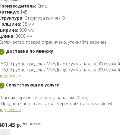
Производитель:
Скиф
Артикул:
145
Структура:
Структура камня - O
Толщина:
38 мм
Ширина:
900 мм
Длина:
3000 мм
Колличество товара ограничено, уточняйте заранее.
Доставка по Минску
- 50,00 руб. (в пределах МКАД) - от суммы заказа 900 рублей
- 75,00 руб. (в пределах МКАД) - до суммы заказа 900 рублей
подробнее
Сопутствующие услуги
- Распил черновым резом (с запасом 20 мм)
- Продажа частью листа (размер уточнять по телефону)
подробнее
Экономия
401.45 p.