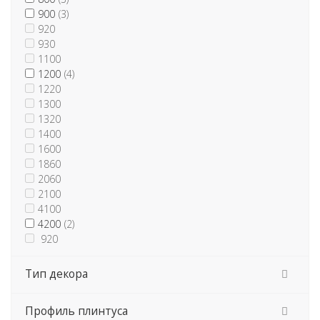
900
(3)
920
930
1100
1200
(4)
1220
1300
1320
1400
1600
1860
AP740
2060
BL33
2100
LB15 Mini
4100
Древесный
(1280)
Lp
4200
(2)
Каменный
(2657)
PL Egger
920
О
Perfetto-Line
Однотонный
(265)
Premium line
Тип декора
Фантазийный
(242)
Simple Line
WAP 118
Профиль плинтуса
WAP 127