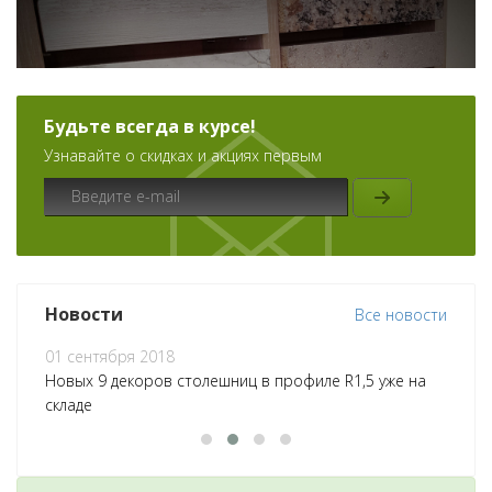
Будьте всегда в курсе!
Узнавайте о скидках и акциях первым
Новости
Все новости
01 сентября 2018
06
Новых 9 декоров столешниц в профиле R1,5 уже на
СТ
складе