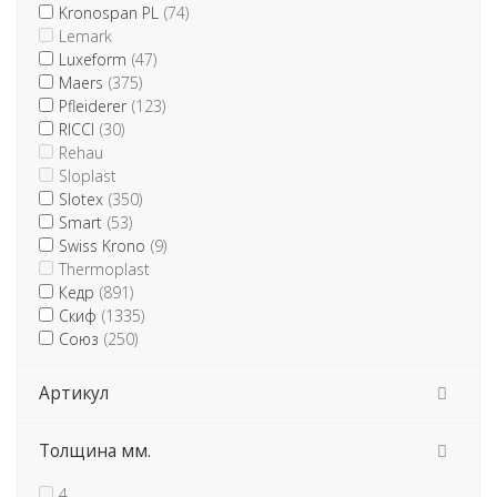
Kronospan PL
(74)
Lemark
Luxeform
(47)
Maers
(375)
Pfleiderer
(123)
RICCI
(30)
Rehau
Sloplast
Slotex
(350)
Smart
(53)
Swiss Krono
(9)
Thermoplast
Кедр
(891)
Скиф
(1335)
Союз
(250)
Артикул
Толщина мм.
4