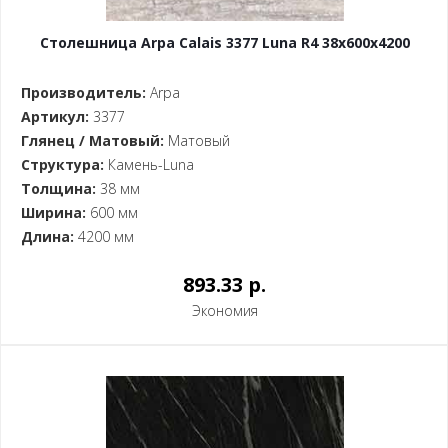
Столешница Arpa Calais 3377 Luna R4 38x600x4200
Производитель:
Arpa
Артикул:
3377
Глянец / Матовый:
Матовый
Структура:
Камень-Luna
Толщина:
38 мм
Ширина:
600 мм
Длина:
4200 мм
893.33 p.
Экономия