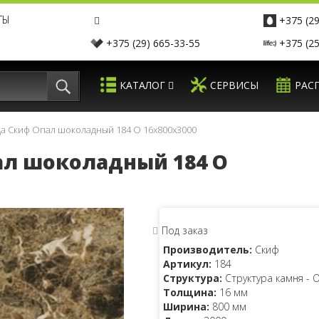
ТЫ
+375 (29
+375 (29) 665-33-55
+375 (25
КАТАЛОГ
СЕРВИСЫ
РАС
а Скиф Опал шоколадный 184 O 16x800x3000
л шоколадный 184 O
Под заказ
Производитель:
Скиф
Артикул:
184
Структура:
Структура камня - 
Толщина:
16 мм
Ширина:
800 мм