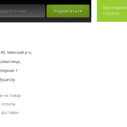
Присоединяй
Подписаться
соцсетях
49, Минский р-н,
мыслица,
зёрная 1
@juan.by
я на товар
 оплаты
 доставки