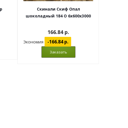
p
Скинали Скиф Опал
шоколадный 184 O 6x600x3000
166.84 p.
-166.84 p.
Экономия