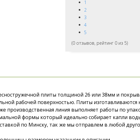
1
2
3
4
5
(
0
отзывов, рейтинг
0
из 5)
сностружечной плиты толщиной 26 или 38мм и покрыва
льной рабочей поверхностью. Плиты изготавливаются 
к же производственная линия выполняет работы по упак
альной формы который идеально собирает капли воды.
ставкой по Минску, так же мы отправлем в любой друго
столешницы размером указанном в описании.