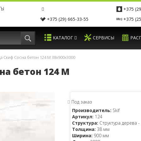
ТЫ
+375 (29
+375 (29) 665-33-55
+375 (25
КАТАЛОГ
СЕРВИСЫ
РАС
 Скиф Сосна бетон 124 М 38x900x3000
а бетон 124 М
Под заказ
Производитель:
Skif
Артикул:
124
Структура:
Структура дерева -
Толщина:
38 мм
Ширина:
900 мм