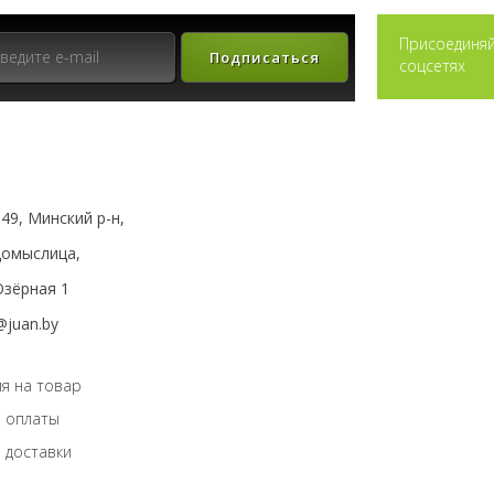
Присоединяй
Подписаться
соцсетях
49, Минский р-н,
мыслица,
зёрная 1
@juan.by
я на товар
 оплаты
 доставки