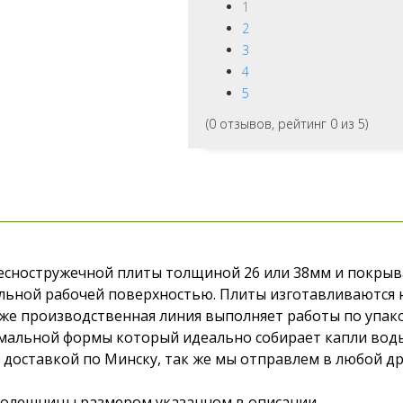
1
2
3
4
5
(
0
отзывов, рейтинг
0
из 5)
сностружечной плиты толщиной 26 или 38мм и покрыва
льной рабочей поверхностью. Плиты изготавливаются 
к же производственная линия выполняет работы по упак
альной формы который идеально собирает капли воды.
с доставкой по Минску, так же мы отправлем в любой др
столешницы размером указанном в описании.