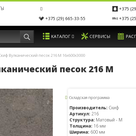
ТЫ
+375 (29
+375 (29) 665-33-55
+375 (25
КАТАЛОГ
СЕРВИСЫ
РАС
киф Вулканический песок 216 М 16x600x3000
канический песок 216 М
Складская программа
Производитель:
Скиф
Артикул:
216
Структура:
Матовый - M
Толщина:
16 мм
Ширина:
600 мм