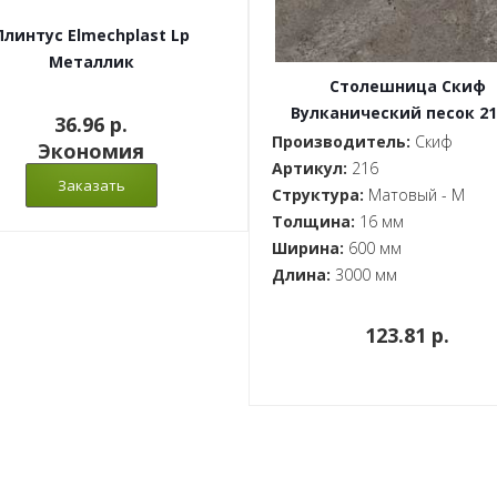
Плинтус Elmechplast Lp
Металлик
Столешница Скиф
Вулканический песок 21
36.96 p.
16x600x3000
Производитель:
Скиф
Экономия
Артикул:
216
Структура:
Матовый - M
Толщина:
16 мм
Ширина:
600 мм
Длина:
3000 мм
123.81 p.