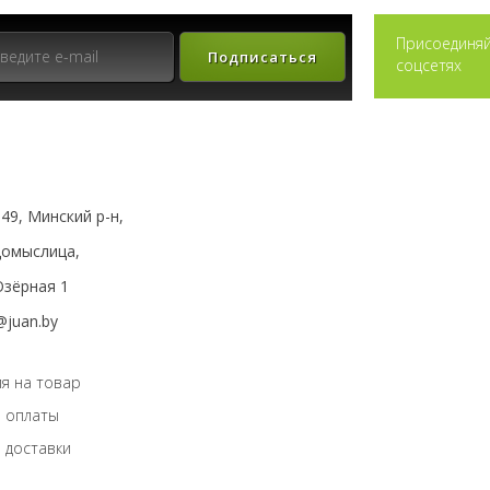
Присоединяй
Подписаться
соцсетях
49, Минский р-н,
мыслица,
зёрная 1
@juan.by
я на товар
 оплаты
 доставки